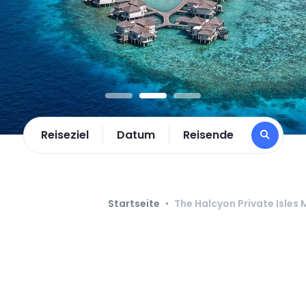
Reiseziel
Datum
Reisende
Startseite
•
The Halcyon Private Isles