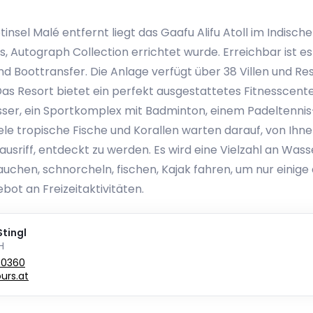
insel Malé entfernt liegt das Gaafu Alifu Atoll im Indisc
es, Autograph Collection errichtet wurde. Erreichbar ist 
nd Boottransfer. Die Anlage verfügt über 38 Villen und Re
 Das Resort bietet ein perfekt ausgestattetes Fitnesscent
ser, ein Sportkomplex mit Badminton, einem Padeltenni
iele tropische Fische und Korallen warten darauf, von I
usriff, entdeckt zu werden. Es wird eine Vielzahl an Wa
auchen, schnorcheln, fischen, Kajak fahren, um nur einige
ebot an Freizeitaktivitäten.
tingl
H
80360
urs.at