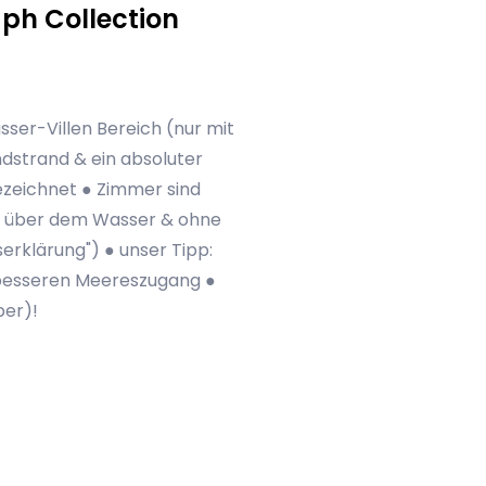
ph Collection
sser-Villen Bereich (nur mit
ndstrand & ein absoluter
zeichnet ● Zimmer sind
och über dem Wasser & ohne
serklärung") ● unser Tipp:
 besseren Meereszugang ●
ber)!