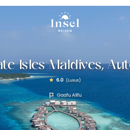
te Isles Maldives, Au
6.0
(Luxus)
Gaafu Alifu