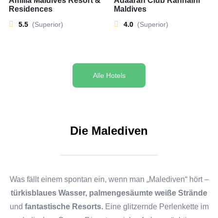
Amilla Maldives Resort &
Adaaran Club Rannalhi
Residences
Maldives
5.5
(Superior)
4.0
(Superior)
Alle Hotels
Die Malediven
Was fällt einem spontan ein, wenn man „Malediven“ hört –
türkisblaues Wasser, palmengesäumte weiße Strände
und
fantastische Resorts.
Eine glitzernde Perlenkette im