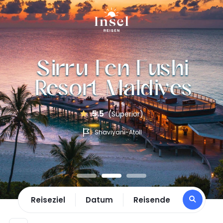
Sirru Fen Fushi
Resort Maldives
5.5
(Superior)
Shaviyani-Atoll
Reiseziel
Datum
Reisende