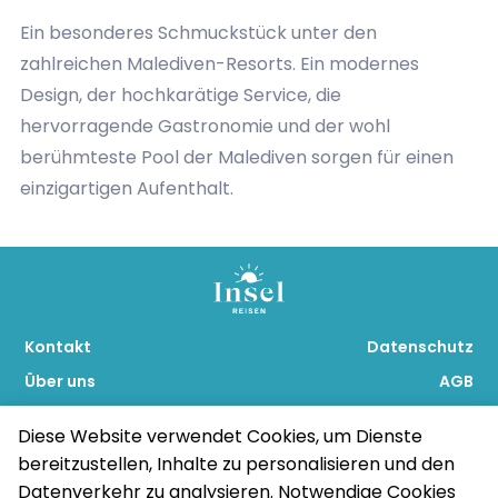
– werden fangfrische Fische wie auch
Ein besonderes Schmuckstück unter den
Meeresfrüchte serviert. Das japanische Restaurant
zahlreichen Malediven-Resorts. Ein modernes
„Kata“ offeriert eine große Auswahl an japanischen
Design, der hochkarätige Service, die
Gerichten, Sushi, Sashimi und vieles mehr. Die Bar
hervorragende Gastronomie und der wohl
„Onu Onu“ ist das pulsierende Herz des Resorts und
berühmteste Pool der Malediven sorgen für einen
der perfekte Ort um einen exotischen Drink zu
einzigartigen Aufenthalt.
genießen. Darüber hinaus ist es möglich an
besonderen Orten im Resort zu speisen. Wie wäre
es z.B. mit einem romantischen Dinner am Strand
bei Sonnenuntergang? Selbstverständlich wird auch
Room Service angeboten. Wer gerne auf dieser
Kontakt
Datenschutz
Trauminsel heiraten möchte oder sein
Über uns
AGB
Eheversprechen erneuern möchte kann aus
Blog
Impressum
verschiedenen Hochzeitspaketen wählen.
Diese Website verwendet Cookies, um Dienste
Nachhaltigkeit und Verantwortung wird im Resort
bereitzustellen, Inhalte zu personalisieren und den
Datenverkehr zu analysieren. Notwendige Cookies
ebenso groß geschrieben. So wird Solarenergie