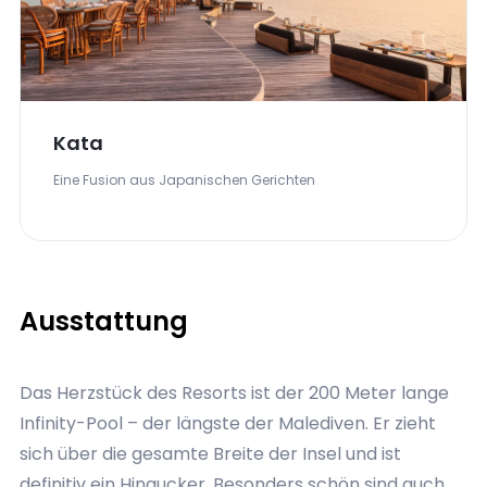
durch eine private Sonnenterrasse mit
Sonnenliegen und einem privaten Süßwasserpool.
Ein persönlicher Villa Host betreut Gäste rund um
die Uhr.
Azure
Frischer Fisch & gegrillte Speisen
Ausstattung
Das Herzstück des Resorts ist der 200 Meter lange
Infinity-Pool – der längste der Malediven. Er zieht
sich über die gesamte Breite der Insel und ist
definitiv ein Hingucker. Besonders schön sind auch