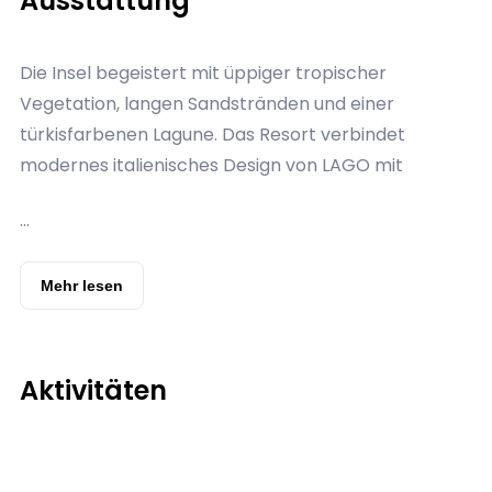
Ausstattung
Die Insel begeistert mit üppiger tropischer
Vegetation, langen Sandstränden und einer
türkisfarbenen Lagune. Das Resort verbindet
modernes italienisches Design von LAGO mit
entspanntem Insel-Lifestyle.
...
Das Hausriff lädt direkt ab dem Strand zum
Schwimmen und Schnorcheln ein, wo man häufig
Babyhaie, Stachelrochen, Schildkröten und eine
Mehr lesen
Vielzahl bunter Riff-Fische beobachten kann.
Zudem werden täglich gratis Bootsfahrten zu einem
Schnorchel-Spot angeboten, sowie verschiedene
Aktivitäten
Schnorchel- und Tauchausflüge. Das
Wassersportzentrum bietet Jetski, Windsurfen,
Kajak, Stand-Up-Paddling, Bananen-Bootfahrten