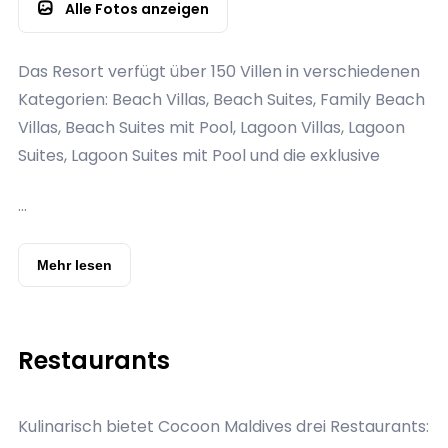
Alle Fotos anzeigen
Das Resort verfügt über 150 Villen in verschiedenen
Kategorien: Beach Villas, Beach Suites, Family Beach
Villas, Beach Suites mit Pool, Lagoon Villas, Lagoon
Suites, Lagoon Suites mit Pool und die exklusive
Cocoon Suite. Die Villen vereinen italienisches LAGO-
...
Design mit maledivischem Charme. Typische
Ausstattungen sind Kingsize-Betten, Klimaanlage,
Deckenventilator, Minibar, Safe, Tee- und
Mehr lesen
Kaffeestation mit Espresso-Maschine, Flatscreen-
TV, kostenloses WLAN, großzügige Badezimmer mit
Regendusche und Doppelwaschbecken sowie
Restaurants
möblierte Terrassen mit Sonnenliegen. Einige Villen
verfügen über private Pools oder Jacuzzis und
Kulinarisch bietet Cocoon Maldives drei Restaurants:
direkten Zugang zum Strand oder zur Lagune.