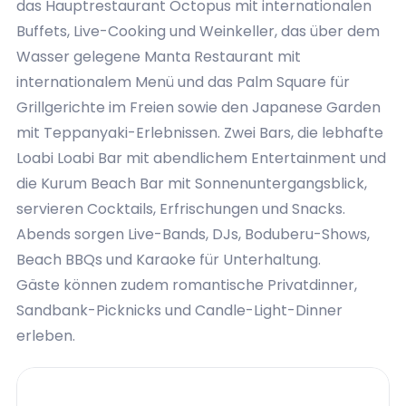
das Hauptrestaurant Octopus mit internationalen
Buffets, Live-Cooking und Weinkeller, das über dem
Für Honeymooners gibt es zu bestimmten Zeiten
Wasser gelegene Manta Restaurant mit
Reduktionen und Zimmer-Upgrades. Schicken Sie
internationalem Menü und das Palm Square für
uns eine Buchungsanfrage und wir suchen die
Grillgerichte im Freien sowie den Japanese Garden
passenden Angebote für Sie!
mit Teppanyaki-Erlebnissen. Zwei Bars, die lebhafte
Loabi Loabi Bar mit abendlichem Entertainment und
die Kurum Beach Bar mit Sonnenuntergangsblick,
servieren Cocktails, Erfrischungen und Snacks.
Abends sorgen Live-Bands, DJs, Boduberu-Shows,
Beach BBQs und Karaoke für Unterhaltung.
Gäste können zudem romantische Privatdinner,
Sandbank-Picknicks und Candle-Light-Dinner
erleben.