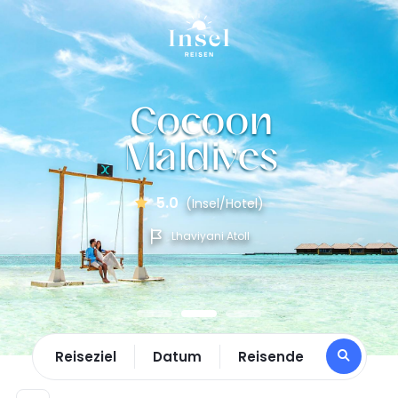
Cocoon
Maldives
5.0
(Insel/Hotel)
Lhaviyani Atoll
Reiseziel
Datum
Reisende