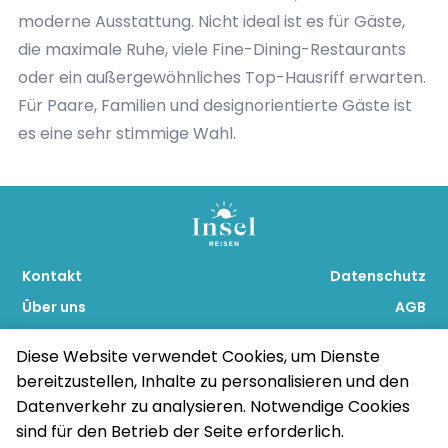
moderne Ausstattung. Nicht ideal ist es für Gäste,
die maximale Ruhe, viele Fine-Dining-Restaurants
oder ein außergewöhnliches Top-Hausriff erwarten.
Für Paare, Familien und designorientierte Gäste ist
es eine sehr stimmige Wahl.
Kontakt
Datenschutz
Über uns
AGB
Blog
Impressum
Diese Website verwendet Cookies, um Dienste
bereitzustellen, Inhalte zu personalisieren und den
Datenverkehr zu analysieren. Notwendige Cookies
Copyright © 2026
powered by Top Tours &
sind für den Betrieb der Seite erforderlich.
www.insel.reisen
enjoy reisen