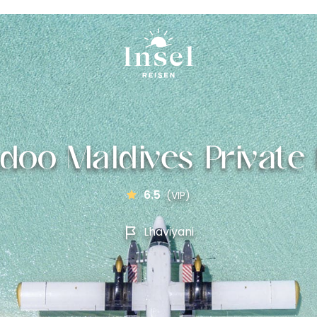
oo Maldives Private 
6.5
(VIP)
Lhaviyani