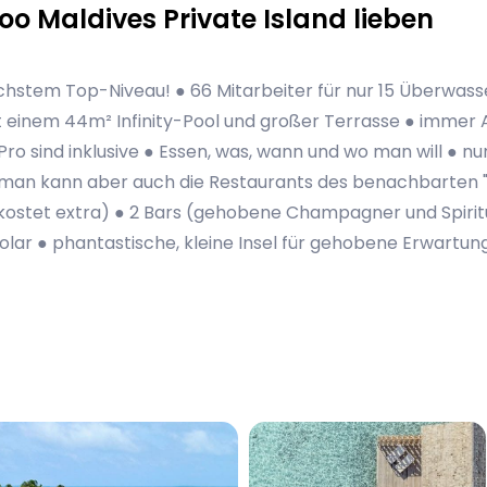
 Maldives Private Island lieben
öchstem Top-Niveau! ● 66 Mitarbeiter für nur 15 Überwasse
einem 44m² Infinity-Pool und großer Terrasse ● immer All
o sind inklusive ● Essen, was, wann und wo man will ● nur
 man kann aber auch die Restaurants des benachbarten "
kostet extra) ● 2 Bars (gehobene Champagner und Spirit
f Solar ● phantastische, kleine Insel für gehobene Erwartu