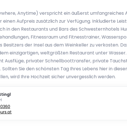
ywhere, Anytime) verspricht ein äußerst umfangreiches All
 einen Aufpreis zusätzlich zur Verfügung. Inkludierte Lei
ch in den Restaurants und Bars des Schwesternhotels Hura
ehandlungen, Fitnessraum und Fitnesstrainer, Wassersport
 Besitzers der Insel aus dem Weinkeller zu verkosten. Da
dem einzigartigen, weltgrößten Restaurant unter Wasser.
cht Ausflüge, privater Schnellboottransfer, private Tauch
. Sollten Sie den schönsten Tag Ihres Lebens hier in dies
en, wird Ihre Hochzeit sicher unvergesslich werden.
tingl
H
80360
urs.at