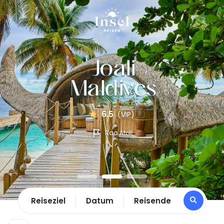
Joali
Maldives
6.5
(VIP)
Raa Atoll
Reiseziel
Datum
Reisende