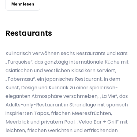
inspirierten Design gehalten, mit hellen Farben und
Mehr lesen
natürlichen Materialien. Zur Standardausstattung
gehören Kingsize-Betten, Klimaanlage, Safe, Minibar,
Nespresso-Maschine, Tee-Set, TV, kostenfreies
Restaurants
WLAN, luxuriöse Bäder (teilweise Outdoor) mit
Regendusche und Badewanne sowie möblierte
Kulinarisch verwöhnen sechs Restaurants und Bars:
Terrassen oder Sonnendecks. Viele Villen verfügen
„Turquoise“, das ganztägig internationale Küche mit
zusätzlich über einen privaten Pool und direkten
asiatischen und westlichen Klassikern serviert,
Zugang zum Strand oder zur Lagune.
„Tabemasu“, ein japanisches Restaurant, in dem
Kunst, Design und Kulinarik zu einer spielerisch-
eleganten Atmosphäre verschmelzen, „La Vie“, das
Adults-only-Restaurant in Strandlage mit spanisch
inspirierten Tapas, frischen Meeresfrüchten,
Meerblick und privatem Pool, „Velaa Bar + Grill“ mit
leichten, frischen Gerichten und erfrischenden