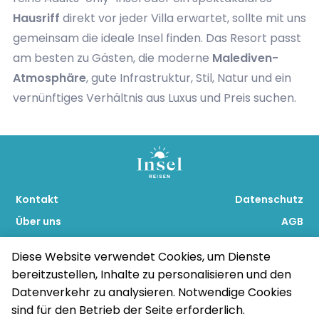
Hausriff
direkt vor jeder Villa erwartet, sollte mit uns
gemeinsam die ideale Insel finden. Das Resort passt
am besten zu Gästen, die moderne
Malediven-
Atmosphäre
, gute Infrastruktur, Stil, Natur und ein
vernünftiges Verhältnis aus Luxus und Preis suchen.
Kontakt
Datenschutz
Über uns
AGB
Blog
Impressum
Diese Website verwendet Cookies, um Dienste
bereitzustellen, Inhalte zu personalisieren und den
Datenverkehr zu analysieren. Notwendige Cookies
Copyright © 2026
powered by Top Tours &
sind für den Betrieb der Seite erforderlich.
www.insel.reisen
enjoy reisen