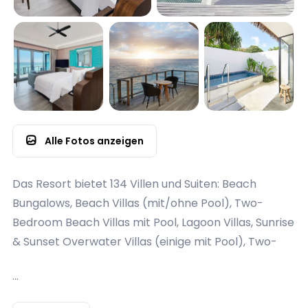
Alle Fotos anzeigen
Das Resort bietet 134 Villen und Suiten: Beach
Bungalows, Beach Villas (mit/ohne Pool), Two-
Bedroom Beach Villas mit Pool, Lagoon Villas, Sunrise
& Sunset Overwater Villas (einige mit Pool), Two-
Bedroom Overwater Villas mit Pool und die exklusive
...
Thilamaafushi Villa.
Alle Unterkünfte sind modern im Mid-Century-