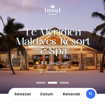
Le Meridien
Maldives Resort
& Spa
5.0
(Insel/Hotel)
Lhaviyani Atoll
Reiseziel
Datum
Reisende