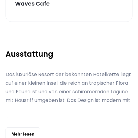
Waves Cafe
Ausstattung
Das luxuriöse Resort der bekannten Hotelkette liegt
auf einer kleinen Insel, die reich an tropischer Flora
und Fauna ist und von einer schimmernden Lagune
mit Hausriff umgeben ist. Das Design ist modern mit
maledivischem Touch. Gäste können sich auf
...
zahlreiche Serviceleistungen und Annehmlichkeiten
freuen. Ein abwechslungsreiches Kultur- und
Lifestyle-Programm sorgt tagsüber wie auch
Mehr lesen